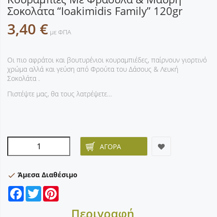
Σοκολάτα “Ioakimidis Family” 120gr
3,40 €
με ΦΠΑ
Οι πιο αφράτοι και βουτυρένιοι κουραμπιέδες, παίρνουν γιορτινό
χρώμα αλλά και γεύση από Φρούτα του Δάσους & Λευκή
Σοκολάτα .
Πιστέψτε μας, θα τους λατρέψετε…
ΑΓΟΡΆ
Άμεσα Διαθέσιμο
check
Facebook
Twitter
Pinterest
Περιγραφή