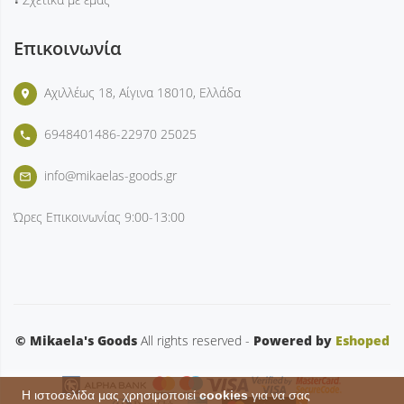
Επικοινωνία
Αχιλλέως 18, Αίγινα 18010, Ελλάδα
place
6948401486-22970 25025
phone
info@mikaelas-goods.gr
mail_outline
Ώρες Επικοινωνίας
9:00-13:00
© Mikaela's Goods
All rights reserved -
Powered by
Eshoped
Η ιστοσελίδα μας χρησιμοποιεί
cookies
για να σας