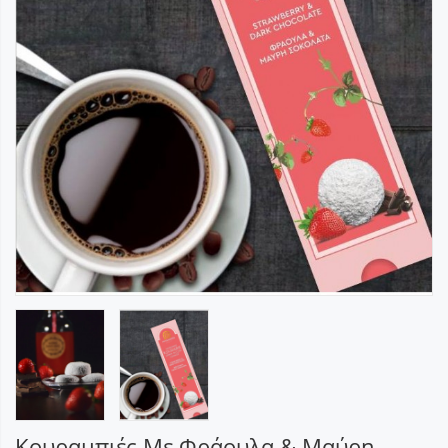
Κουραμπιές Με Φράουλα & Μαύρη