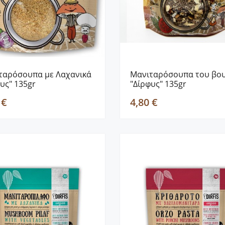
ταρόσουπα με Λαχανικά
Μανιταρόσουπα του βο
υς" 135gr
"Δίρφυς" 135gr
 €
4,80 €