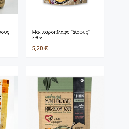
σους
Mανιταροπίλαφο "Δίρφυς"
280g
5,20 €