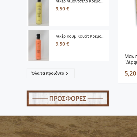
Λικέρ Λιμοντσέλο Κρέμα...
9,50 €
Λικέρ Κουμ Κουάτ Κρέμα...
9,50 €
Mανι
"Δίρφ
5,20
Όλα τα προϊόντα
keyboard_arrow_right