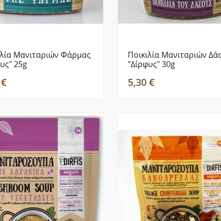
ιλία Μανιταριών Φάρμας
Ποικιλία Μανιταριών Δά
υς" 25g
"Δίρφυς" 30g
 €
5,30 €