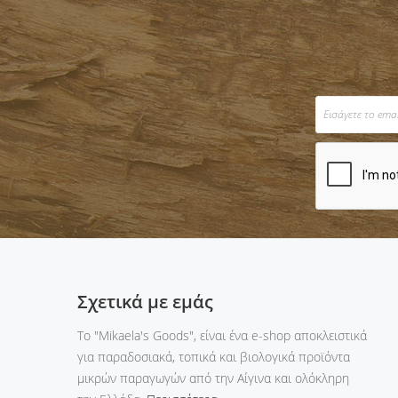
Σχετικά με εμάς
Tο "Mikaela's Goods", είναι ένα e-shop αποκλειστικά
για παραδοσιακά, τοπικά και βιολογικά προϊόντα
μικρών παραγωγών από την Αίγινα και ολόκληρη