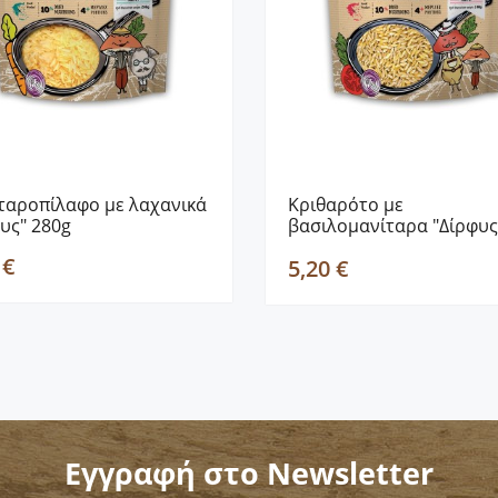
ταροπίλαφο με λαχανικά
Κριθαρότο με
υς" 280g
βασιλομανίταρα "Δίρφυς
280g
 €
5,20 €
Εγγραφή στο Newsletter