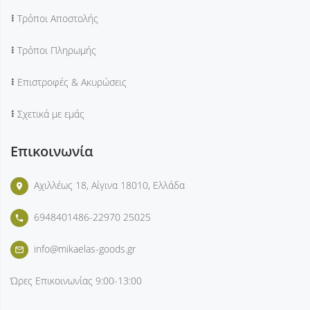
Τρόποι Αποστολής
Τρόποι Πληρωμής
Επιστροφές & Ακυρώσεις
Σχετικά με εμάς
Επικοινωνία
Αχιλλέως 18, Αίγινα 18010, Ελλάδα
place
6948401486-22970 25025
phone
info@mikaelas-goods.gr
mail_outline
Ώρες Επικοινωνίας
9:00-13:00