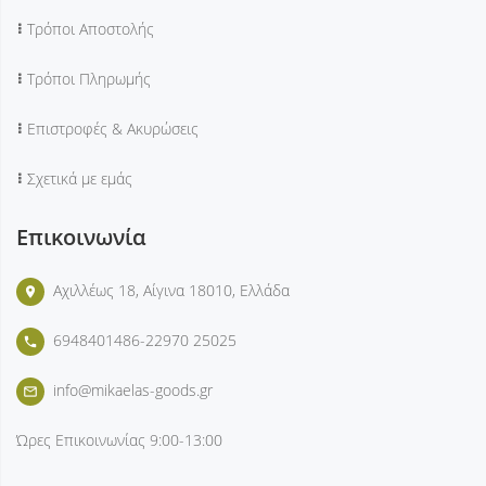
Τρόποι Αποστολής
Τρόποι Πληρωμής
Επιστροφές & Ακυρώσεις
Σχετικά με εμάς
Επικοινωνία
Αχιλλέως 18, Αίγινα 18010, Ελλάδα
place
6948401486-22970 25025
phone
info@mikaelas-goods.gr
mail_outline
Ώρες Επικοινωνίας
9:00-13:00