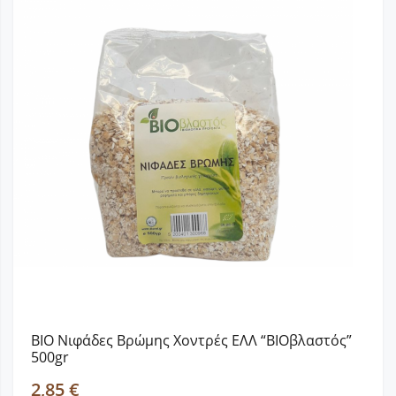
BIO Νιφάδες Βρώμης Χοντρές ΕΛΛ “BIOβλαστός”
500gr
2,85 €