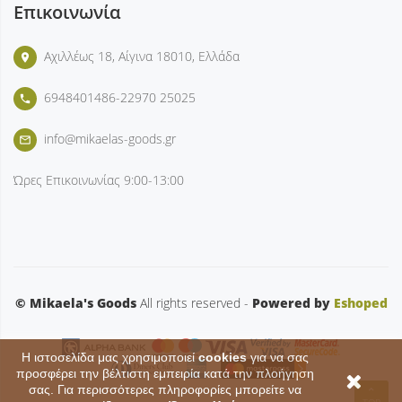
Επικοινωνία
Αχιλλέως 18, Αίγινα 18010, Ελλάδα
place
6948401486-22970 25025
phone
info@mikaelas-goods.gr
mail_outline
Ώρες Επικοινωνίας
9:00-13:00
© Mikaela's Goods
All rights reserved -
Powered by
Eshoped
Η ιστοσελίδα μας χρησιμοποιεί
cookies
για να σας
προσφέρει την βέλτιστη εμπειρία κατά την πλοήγηση
σας. Για περισσότερες πληροφορίες μπορείτε να