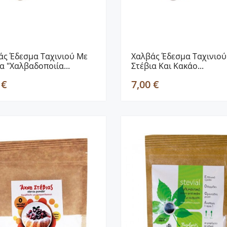
άς Έδεσμα Ταχινιού Με
Χαλβάς Έδεσμα Ταχινιού
α "Χαλβαδοποιία...
Στέβια Και Κακάο...
 €
7,00 €