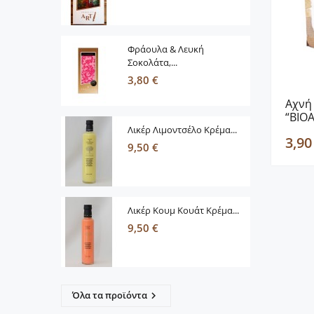
Φράουλα & Λευκή
Σοκολάτα,...
3,80 €
Αχνή 
“ΒΙΟ
Λικέρ Λιμοντσέλο Κρέμα...
3,90
9,50 €
Λικέρ Κουμ Κουάτ Κρέμα...
9,50 €
Όλα τα προϊόντα
keyboard_arrow_right