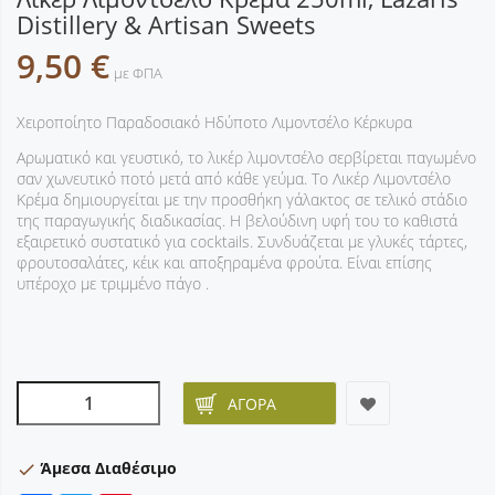
Distillery & Artisan Sweets
9,50 €
με ΦΠΑ
Χειροποίητο Παραδοσιακό Ηδύποτο Λιμοντσέλο Κέρκυρα
Αρωματικό και γευστικό, το λικέρ λιμοντσέλο σερβίρεται παγωμένο
σαν χωνευτικό ποτό μετά από κάθε γεύμα. Το Λικέρ Λιμοντσέλο
Κρέμα δημιουργείται με την προσθήκη γάλακτος σε τελικό στάδιο
της παραγωγικής διαδικασίας. Η βελούδινη υφή του το καθιστά
εξαιρετικό συστατικό για
cocktails
. Συνδυάζεται με γλυκές τάρτες,
φρουτοσαλάτες, κέικ και αποξηραμένα φρούτα. Είναι επίσης
υπέροχο με τριμμένο πάγο .
ΑΓΟΡΆ
Άμεσα Διαθέσιμο
check