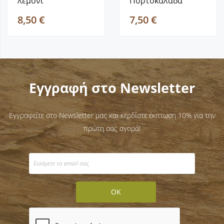
λεμόνι
Πορτοκαλάδα
“LEMONODASOS”
“LEMONODASOS”
8,50 €
7,50 €
500ml
500ml
Εγγραφή στο Newsletter
Εγγραφείτε στο Newsletter μας και κερδίστε έκπτωση 10% για την
πρώτη σας αγορά!