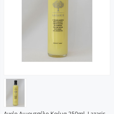
Λικέρ Λιμοντσέλο Κρέμα 250ml, Lazaris