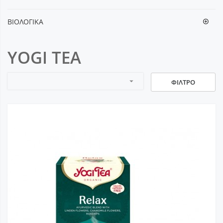
ΒΙΟΛΟΓΙΚΑ
YOGI TEA
arrow_drop_down
ΦΊΛΤΡΟ