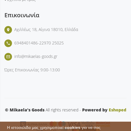
Επικοινωνία
Αχιλλέως 18, Αίγινα 18010, Ελλάδα
place
6948401486-22970 25025
phone
info@mikaelas-goods.gr
mail_outline
Ώρες Επικοινωνίας
9:00-13:00
© Mikaela's Goods
All rights reserved -
Powered by
Eshoped
Η ιστοσελίδα μας χρησιμοποιεί
cookies
για να σας