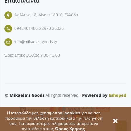
Επικοινωνία
Αχιλλέως 18, Αίγινα 18010, Ελλάδα
place
6948401486-22970 25025
phone
info@mikaelas-goods.gr
mail_outline
Ώρες Επικοινωνίας
9:00-13:00
© Mikaela's Goods
All rights reserved -
Powered by
Eshoped
Η ιστοσελίδα μας χρησιμοποιεί
cookies
για να σας
προσφέρει την βέλτιστη εμπειρία κατά την πλοήγηση
σας. Για περισσότερες πληροφορίες μπορείτε να
TOP
ανατρέξετε στους
Όρους Χρήσης
.