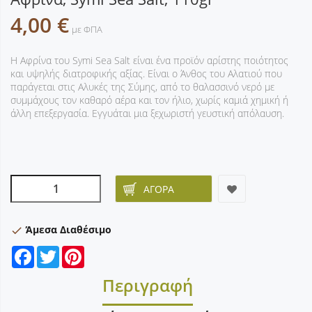
4,00 €
με ΦΠΑ
Η Αφρίνα του Symi Sea Salt είναι ένα προϊόν αρίστης ποιότητος
και υψηλής διατροφικής αξίας. Είναι ο Άνθος του Αλατιού που
παράγεται στις Αλυκές της Σύμης, από το θαλασσινό νερό με
συμμάχους τον καθαρό αέρα και τον ήλιο, χωρίς καμιά χημική ή
άλλη επεξεργασία. Εγγυάται μια ξεχωριστή γευστική απόλαυση.
ΑΓΟΡΆ
Άμεσα Διαθέσιμο
check
Facebook
Twitter
Pinterest
Περιγραφή