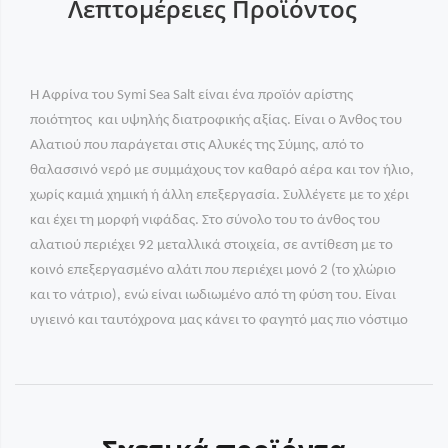
Λεπτομέρειες Προϊόντος
Η Αφρίνα του Symi Sea Salt είναι ένα προϊόν αρίστης
ποιότητος και υψηλής διατροφικής αξίας. Είναι ο Άνθος του
Αλατιού που παράγεται στις Αλυκές της Σύμης, από το
θαλασσινό νερό με συμμάχους τον καθαρό αέρα και τον ήλιο,
χωρίς καμιά χημική ή άλλη επεξεργασία. Συλλέγετε με το χέρι
και έχει τη μορφή νιφάδας. Στο σύνολο του το άνθος του
αλατιού περιέχει 92 μεταλλικά στοιχεία, σε αντίθεση με το
κοινό επεξεργασμένο αλάτι που περιέχει μονό 2 (το χλώριο
και το νάτριο), ενώ είναι ιωδιωμένο από τη φύση του. Είναι
υγιεινό και ταυτόχρονα μας κάνει το φαγητό μας πιο νόστιμο