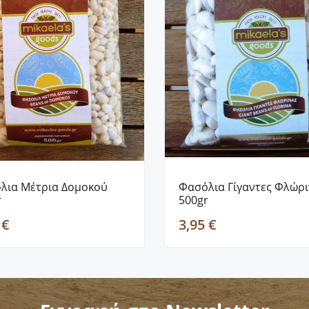
λια Μέτρια Δομοκού
Φασόλια Γίγαντες Φλώρ
r
500gr
 €
3,95 €