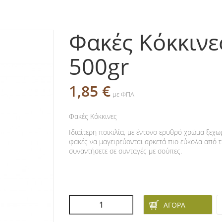
Φακές Κόκκινε
500gr
1,85 €
με ΦΠΑ
Φακές Κόκκινες
Ιδιαίτερη ποικιλία, με έντονο ερυθρό χρώμα ξεχω
φακές να μαγειρεύονται αρκετά πιο εύκολα από τι
συναντήσετε σε συνταγές με σούπες.
ΑΓΟΡΆ