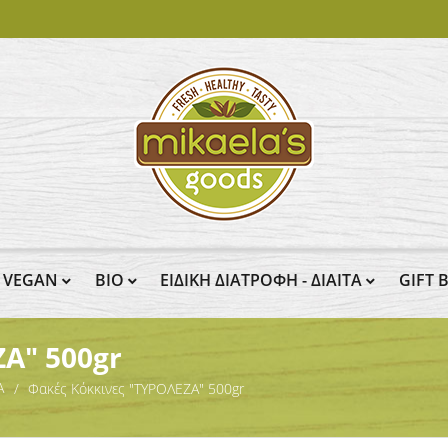
VEGAN
BIO
ΕΙΔΙΚΗ ΔΙΑΤΡΟΦΗ - ΔΙΑΙΤΑ
GIFT 
Α" 500gr
Α
Φακές Κόκκινες "ΤΥΡΟΛΕΖΑ" 500gr