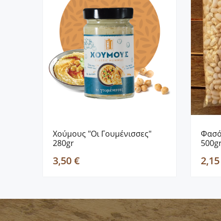
Χούμους "Οι Γουμένισσες"
Φασό
280gr
500g
3,50 €
2,15