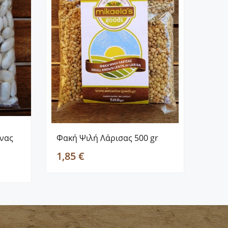
ινας
Φακή Ψιλή Λάρισας 500 gr
Φακέ
“BIO
1,85 €
3,20