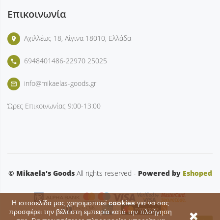
Επικοινωνία
Αχιλλέως 18, Αίγινα 18010, Ελλάδα
place
6948401486-22970 25025
phone
info@mikaelas-goods.gr
mail_outline
Ώρες Επικοινωνίας
9:00-13:00
© Mikaela's Goods
All rights reserved -
Powered by
Eshoped
Η ιστοσελίδα μας χρησιμοποιεί
cookies
για να σας
προσφέρει την βέλτιστη εμπειρία κατά την πλοήγηση