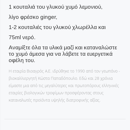
1 κουταλιά του γλυκού χυμό λεμονιού,
λίγο φρέσκο ginger,
1-2 κουταλιές του γλυκού χλωρέλλα και
75ml νερό.
Αναμίξτε όλα τα υλικά μαζί και καταναλώστε
το χυμό άμεσα για να λάβετε τα ευεργετικά
οφέλη του.
Η εταιρία Βιοαγρός Α.Ε. ιδρύθηκε το 1990 από τον γεωπόνο -
βιοκαλλιεργητή Κώστα Παπαδόπουλο. Εδώ και 28 χρόνια
είμαστε μια από τις μεγαλύτερες και πρωτοπόρους ελληνικές
εταιρίες βιολογικών τροφίμων προσφέροντας στους
καταναλωτές προϊόντα υψηλής διατροφικής αξίας.